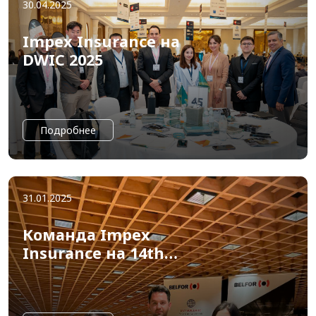
30.04.2025
Impex Insurance на
DWIC 2025
Подробнее
31.01.2025
Команда Impex
Insurance на 14th
Annual Insurance Claims
Management Summit