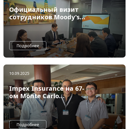
Официальный визит
сотрудников Moody's
Ratings в Impex
Insurancе
Подробнее
10.09.2025
Impex Insurance на 67-
ом Monte Carlo
Rendezvous
Подробнее