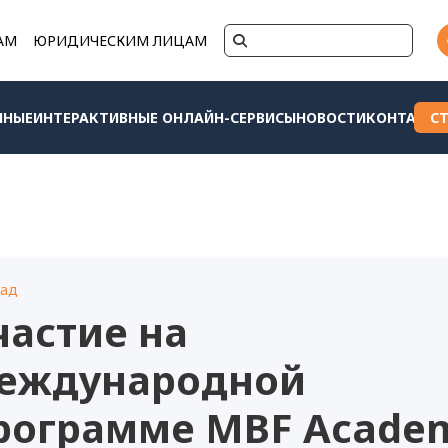
АМ
ЮРИДИЧЕСКИМ ЛИЦАМ
ННЫЕ
ИНТЕРАКТИВНЫЕ ОНЛАЙН-СЕРВИСЫ
НОВОСТИ
КОНТАКТЫ
С
зад
частие на
еждународной
рограмме MBF Acade