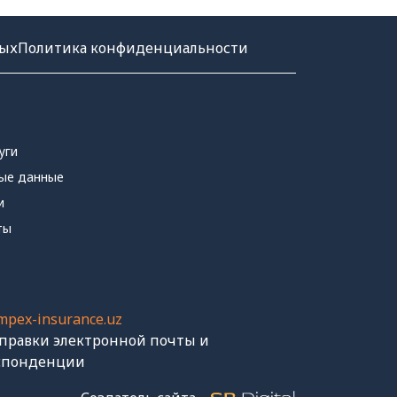
ных
Политика конфиденциальности
уги
ые данные
и
ты
mpex-insurance.uz
тправки электронной почты и
спонденции