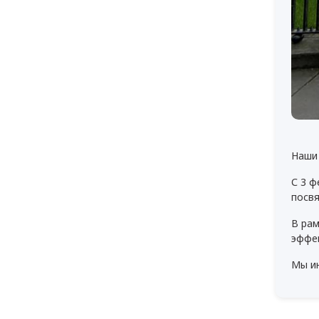
Наши
С 3 
посвя
В рам
эффек
Мы и