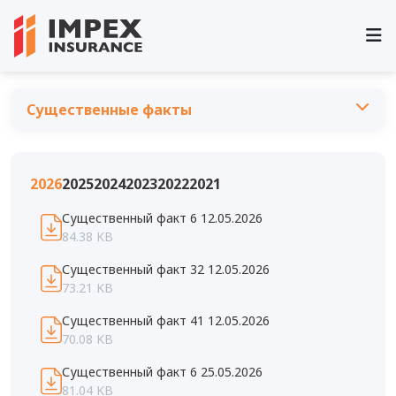
Существенные факты
О компании
Руководство и управление
2026
2025
2024
2023
2022
2021
Акционерам
Список аффилированных лиц
Существенные факты
Существенный факт 6 12.05.2026
Общее собрание акционеров
84.38 KB
Нормативная документация
Публичные мероприятия
Существенный факт 32 12.05.2026
Стратегия развития
73.21 KB
Обращение граждан
Вакансии
Существенный факт 41 12.05.2026
Новости
70.08 KB
Фото и видео
Опросы
Существенный факт 6 25.05.2026
Часто задаваемые вопросы
81.04 KB
Реквизиты Компании