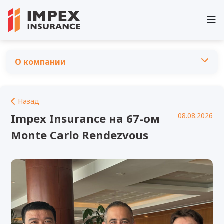
О компании
О компании
Руководство и управление
Назад
Акционерам
Список аффилированных лиц
Impex Insurance на 67-ом
08.08.2026
Существенные факты
Общее собрание акционеров
Monte Carlo Rendezvous
Нормативная документация
Публичные мероприятия
Стратегия развития
Обращение граждан
Вакансии
Новости
Фото и видео
Опросы
Часто задаваемые вопросы
Реквизиты Компании