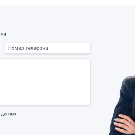
ами
х данных