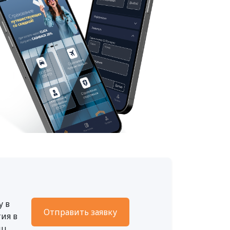
у в
Отправить заявку
ия в
ц.