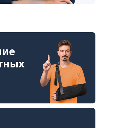
ние
стных