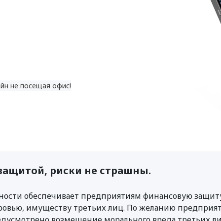
йн не посещая офис!
защитой, риски не страшны.
нности обеспечивает предприятиям финансовую защит
ровью, имуществу третьих лиц. По желанию предприят
едусмотрено возмещение морального вреда третьих ли