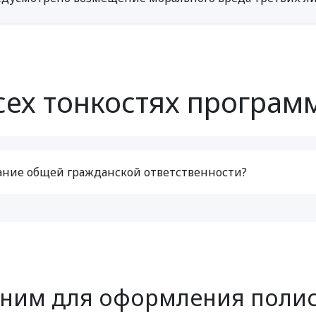
сех тонкостях програм
ание общей гражданской ответственности?
оним для оформления поли