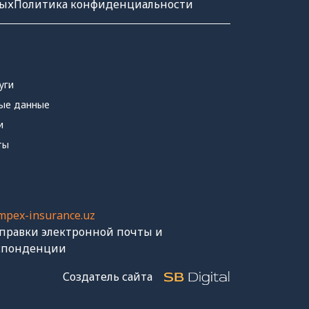
ных
Политика конфиденциальности
уги
ые данные
и
ты
mpex-insurance.uz
тправки электронной почты и
спонденции
Создатель сайта