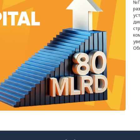
№П
ра
ус
ди
ст
ко
ув
Об