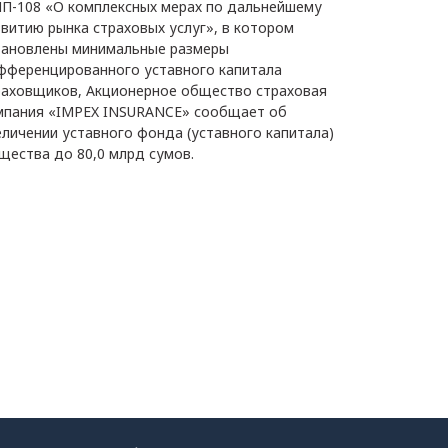
П-108 «О комплексных мерах по дальнейшему
звитию рынка страховых услуг», в котором
тановлены минимальные размеры
фференцированного уставного капитала
раховщиков, Акционерное общество страховая
мпания «IMPEX INSURANCE» сообщает об
еличении уставного фонда (уставного капитала)
щества до 80,0 млрд сумов.