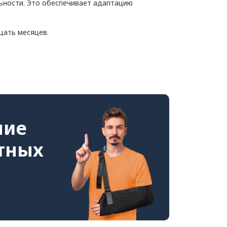
ьности. Это обеспечивает адаптацию
цать месяцев.
ние
стных