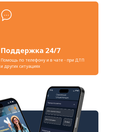
Поддержка 24/7
Помощь по телефону и в чате - при ДТП
и других ситуациях