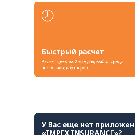
Быстрый расчет
Расчет цены за 2 минуты, выбор среди
нескольких партнеров
У Вас еще
нет приложен
«IMPEX INSURANCE»?