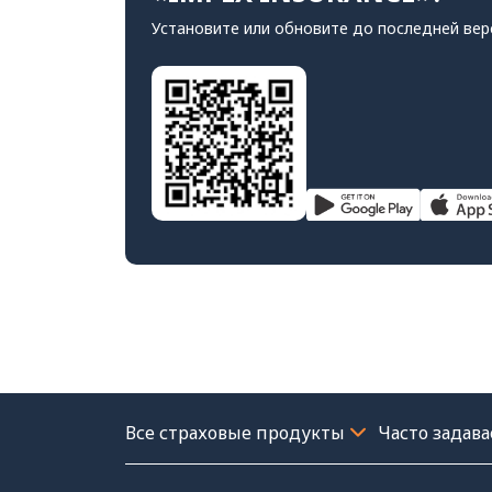
Установите или обновите до последней вер
Часто задав