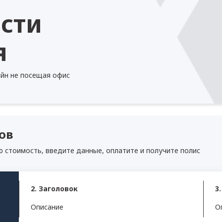
ости
я
йн не посещая офис
ов
ю стоимость, введите данные, оплатите и получите полис
2. Заголовок
3
Описание
О