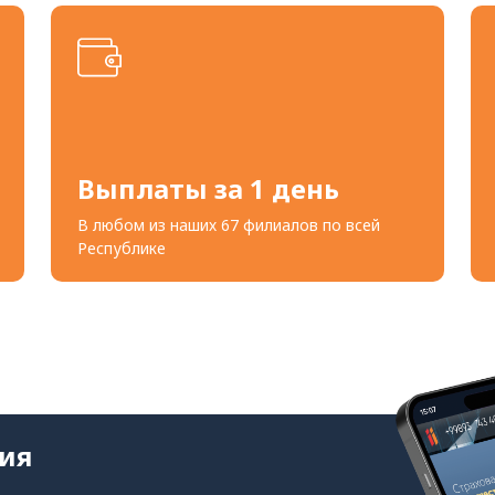
Выплаты за 1 день
В любом из наших 67 филиалов по всей
Республике
ия